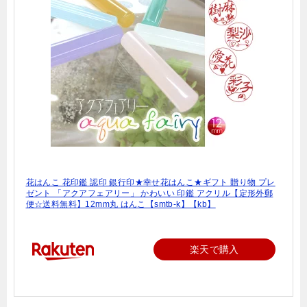
花はんこ 花印鑑 認印 銀行印★幸せ花はんこ★ギフト 贈り物 プレ
ゼント 「アクアフェアリー」 かわいい 印鑑 アクリル【定形外郵
便☆送料無料】12mm丸 はんこ【smtb-k】【kb】
楽天で購入