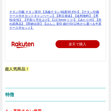
チタン印鑑 チタン実印 【高級チタン(純度99.6%)】【チタン印鑑
ケース付きセットキャンペーン】【即日発送】【送料無料】【男
性/女性】 【手彫り手仕上げ】【13.5mm(ミリ)】【あたり付】【売
れ筋商品】【即納出荷】【はんこ 実印 銀行印/12色から選べる牛革
ケース付セット】
楽天で購入
超人気商品！
特徴