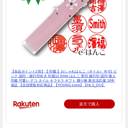
【全品ポイント2倍】【 印鑑 】おしゃれはんこ（ネイル） N-01 ピ
ンク 認印・銀行印向き 印面12.0mm はんこ 実印 銀行印 認印 個人
印鑑 可愛い デコ ネイル キラキラ ギフト 贈り物 新生活応援 10年
保証 【店頭受取対応商品】【YOUNG zone】【HLS_DU】
楽天で購入