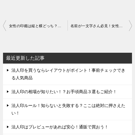
投
女性の印鑑は縦と横どっち？その迷い、スッキリ解決します！
名前が一文字さん必見！女性におすすめ印鑑特集
稿
ナ
ビ
最近更新した記事
ゲ
法人印を買うならレイアウトがポイント！事前チェックでき
ー
る人気商品
シ
ョ
法人印の相場が知りたい！？お手頃商品３選もご紹介！
ン
法人印ルール！知らないと失敗する？ここは絶対に押さえた
い！
法人印はプレビューがあれば安心！通販で買おう！