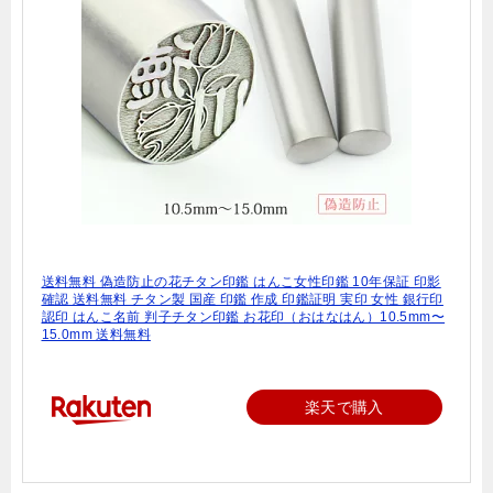
送料無料 偽造防止の花チタン印鑑 はんこ女性印鑑 10年保証 印影
確認 送料無料 チタン製 国産 印鑑 作成 印鑑証明 実印 女性 銀行印
認印 はんこ名前 判子チタン印鑑 お花印（おはなはん）10.5mm〜
15.0mm 送料無料
楽天で購入