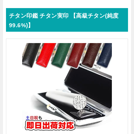
チタン印鑑 チタン実印 【高級チタン(純度
99.6%)】