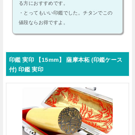
る方におすすめです。
・とってもいい印鑑でした。チタンでこの
値段ならお得ですよ。
印鑑 実印 【15mm】 薩摩本柘 (印鑑ケース
付) 印鑑 実印