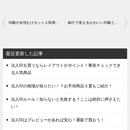
投
印鑑の女性むけセット人気商品４選！高級感あるおすすめ品はこちら
銀行で使えるかわいい印鑑とは？おすすめ特集
稿
ナ
ビ
最近更新した記事
ゲ
法人印を買うならレイアウトがポイント！事前チェックでき
ー
る人気商品
シ
ョ
法人印の相場が知りたい！？お手頃商品３選もご紹介！
ン
法人印ルール！知らないと失敗する？ここは絶対に押さえた
い！
法人印はプレビューがあれば安心！通販で買おう！