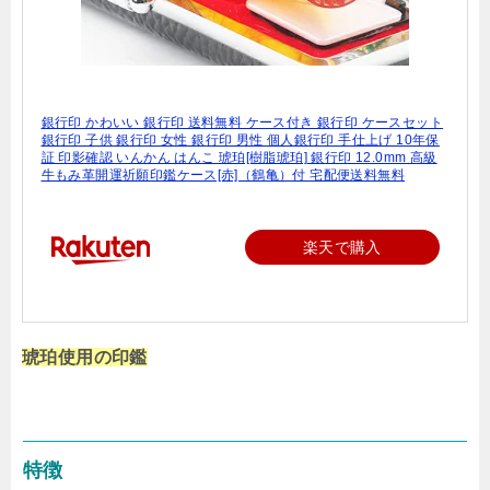
銀行印 かわいい 銀行印 送料無料 ケース付き 銀行印 ケースセット
銀行印 子供 銀行印 女性 銀行印 男性 個人銀行印 手仕上げ 10年保
証 印影確認 いんかん はんこ 琥珀[樹脂琥珀] 銀行印 12.0mm 高級
牛もみ革開運祈願印鑑ケース[赤]（鶴亀）付 宅配便送料無料
楽天で購入
琥珀使用の印鑑
特徴