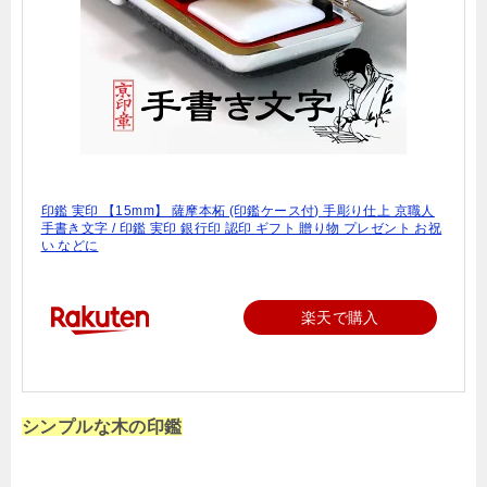
印鑑 実印 【15mm】 薩摩本柘 (印鑑ケース付) 手彫り仕上 京職人
手書き文字 / 印鑑 実印 銀行印 認印 ギフト 贈り物 プレゼント お祝
い などに
楽天で購入
シンプルな木の印鑑