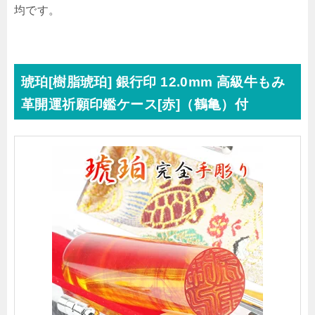
均です。
琥珀[樹脂琥珀] 銀行印 12.0mm 高級牛もみ
革開運祈願印鑑ケース[赤]（鶴亀）付