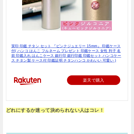
実印 印鑑 チタン セット 『ピンクジュエリー 15mm』 印鑑ケース
付( ハンコ はんこ フルネーム プレゼント 印鑑ケース 女性 判子 名
前 印鑑入れ はんこケース 銀行印 銀行印鑑 印鑑セット ハンコケー
ス チタン製 ケース付 印鑑証明 チタンハンコ かわいい 可愛い )
楽天で購入
どれにするか迷って決められない人はコレ！