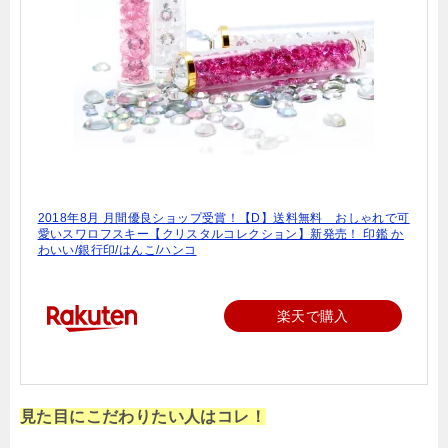
2018年8月 月間優良ショップ受賞！【D】送料無料 おしゃれで可
愛いスワロフスキー【クリスタルコレクション】新発売！ 印鑑 か
わいい/銀行印/はんこ/ハンコ
楽天で購入
見た目にこだわりたい人はコレ！