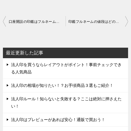
投
口座開設の印鑑はフルネームがおすすめ！防犯対策ばっちり人気の3選
印鑑フルネームの値段はどのくらい？お手頃の人気商品ベスト３
稿
ナ
ビ
最近更新した記事
ゲ
法人印を買うならレイアウトがポイント！事前チェックでき
ー
る人気商品
シ
ョ
法人印の相場が知りたい！？お手頃商品３選もご紹介！
ン
法人印ルール！知らないと失敗する？ここは絶対に押さえた
い！
法人印はプレビューがあれば安心！通販で買おう！