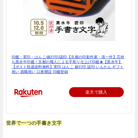
印鑑・実印・はんこ/銀行印/認印【京都の印影作家・清一作】芯持
ち黒水牛印鑑！京都の職人による手彫り仕上げ印鑑★【黒水牛】
【ポスト投函送料無料】実印 はんこ 銀行印 認印 いんかん ギフト
祝い 就職祝い 口座開設 印鑑登録
楽天で購入
世界で一つの手書き文字