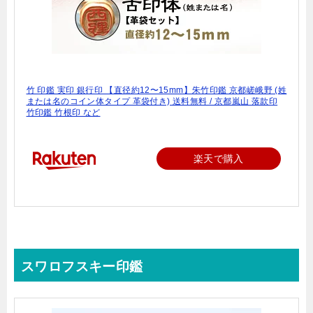
竹 印鑑 実印 銀行印 【直径約12〜15mm】朱竹印鑑 京都嵯峨野 (姓
または名のコイン体タイプ 革袋付き) 送料無料 / 京都嵐山 落款印
竹印鑑 竹根印 など
楽天で購入
スワロフスキー印鑑