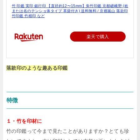
竹 印鑑 実印 銀行印 【直径約12〜15mm】朱竹印鑑 京都嵯峨野 (姓
または名のテンショ体タイプ 革袋付き) 送料無料 / 京都嵐山 落款印
竹印鑑 竹根印 など
楽天で購入
落款印のような趣ある印鑑
特徴
１・竹を印材に
竹の印鑑って今まで見たことがありますか？とても珍