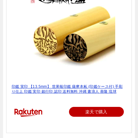
印鑑 実印 【13.5mm】 世果報印鑑 薩摩本柘 (印鑑ケース付) 手彫
り仕上 印鑑 実印 銀行印 認印 送料無料 沖縄 書浪人 善隆 琉球
楽天で購入