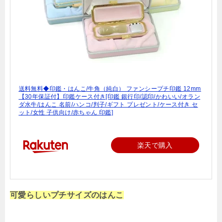
送料無料◆印鑑・はんこ/牛角（純白） ファンシープチ印鑑 12mm
【30年保証付】印鑑ケース付き[印鑑 銀行印/認印/かわいい/オラン
ダ水牛/はんこ 名前/ハンコ/判子/ギフト プレゼント/ケース付き セ
ット/女性 子供向け/赤ちゃん 印鑑]
楽天で購入
可愛らしいプチサイズのはんこ