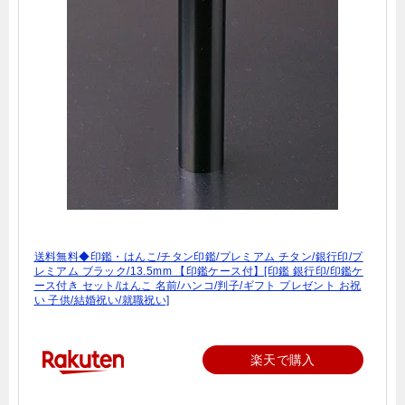
送料無料◆印鑑・はんこ/チタン印鑑/プレミアム チタン/銀行印/プ
レミアム ブラック/13.5mm 【印鑑ケース付】[印鑑 銀行印/印鑑ケ
ース付き セット/はんこ 名前/ハンコ/判子/ギフト プレゼント お祝
い 子供/結婚祝い/就職祝い]
楽天で購入