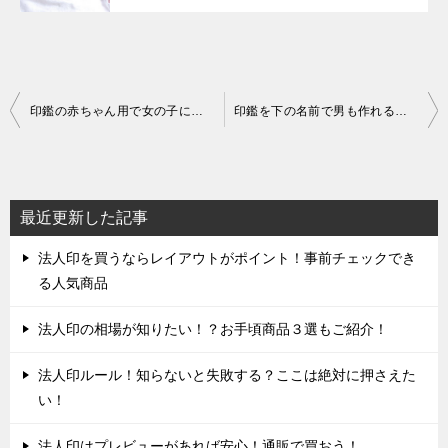
投
印鑑の赤ちゃん用で女の子に贈るおすすめ品は？おしゃれでかわいい
印鑑を下の名前で男も作れるの？銀行印や実印にできる？
稿
ナ
ビ
最近更新した記事
ゲ
法人印を買うならレイアウトがポイント！事前チェックでき
ー
る人気商品
シ
ョ
法人印の相場が知りたい！？お手頃商品３選もご紹介！
ン
法人印ルール！知らないと失敗する？ここは絶対に押さえた
い！
法人印はプレビューがあれば安心！通販で買おう！