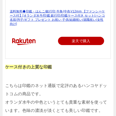
送料無料◆印鑑・はんこ/銀行印 牛角(中色)/12mm 【ファンシーケ
ース付】[オランダ水牛/印鑑 銀行印/印鑑ケース付き セット/ハンコ
名前/判子/ギフト プレゼント お祝い 子供/結婚祝い/就職祝い/女性
向け]
楽天で購入
ケース付きの上質な印鑑
こちらは印鑑のネット通販で定評のあるハンコヤドッ
トコムの商品です。
オランダ水牛の中色というとても貴重な素材を使って
います。色味の濃淡が淡くとても美しい印鑑です。